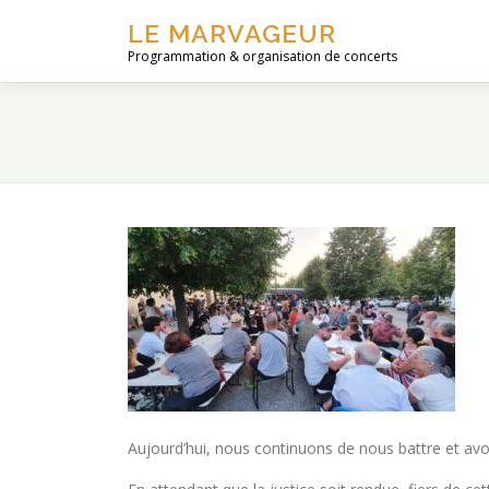
Aller
LE MARVAGEUR
au
Programmation & organisation de concerts
contenu
Aujourd’hui, nous continuons de nous battre et av