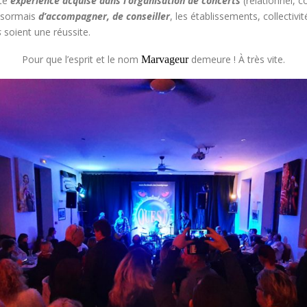
tte
expérience acquise dans l’organisation de concerts
(relationnel, c
désormais
d’accompagner, de conseiller
, les établissements, collectivi
s
soient une réussite.
Pour que l’esprit et le nom
demeure ! À très vite.
Marvageur